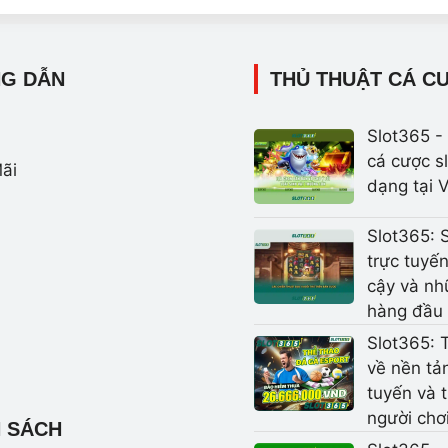
G DẪN
THỦ THUẬT CÁ C
Slot365 - 
cá cược s
ãi
dạng tại 
Slot365: 
trực tuyến
cậy và nh
hàng đầu
Slot365: 
về nền tản
tuyến và 
người chơ
H SÁCH