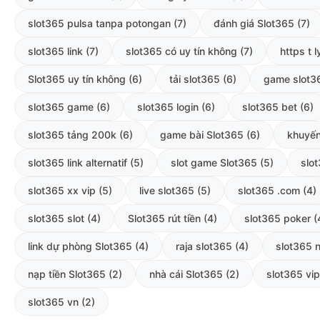
slot365 pulsa tanpa potongan (7)
đánh giá Slot365 (7)
slot365 link (7)
slot365 có uy tín không (7)
https t l
Slot365 uy tín không (6)
tải slot365 (6)
game slot3
slot365 game (6)
slot365 login (6)
slot365 bet (6)
slot365 tảng 200k (6)
game bài Slot365 (6)
khuyến
slot365 link alternatif (5)
slot game Slot365 (5)
slo
slot365 xx vip (5)
live slot365 (5)
slot365 .com (4)
slot365 slot (4)
Slot365 rút tiền (4)
slot365 poker (
link dự phòng Slot365 (4)
raja slot365 (4)
slot365 n
nạp tiền Slot365 (2)
nhà cái Slot365 (2)
slot365 vip
slot365 vn (2)