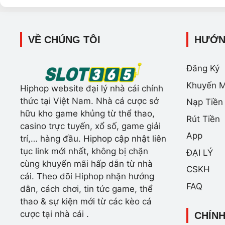
VỀ CHÚNG TÔI
HƯỚN
Đăng Ký
Khuyến M
Hiphop website đại lý nhà cái chính
thức tại Việt Nam. Nhà cá cược sở
Nạp Tiền
hữu kho game khủng từ thể thao,
Rút Tiền
casino trực tuyến, xổ số, game giải
App
trí,… hàng đầu. Hiphop cập nhật liên
tục link mới nhất, không bị chặn
ĐẠI LÝ
cùng khuyến mãi hấp dẫn từ nhà
CSKH
cái. Theo dõi Hiphop nhận hướng
FAQ
dẫn, cách chơi, tin tức game, thể
thao & sự kiện mới từ các kèo cá
cược tại nhà cái .
CHÍN