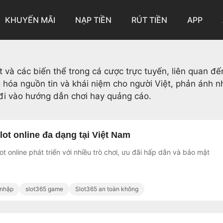
KHUYẾN MÃI
NẠP TIỀN
RÚT TIỀN
APP
t và các biến thể trong cá cược trực tuyến, liên quan đế
ng hóa nguồn tin và khái niệm cho người Việt, phản ánh 
đi vào hướng dẫn chơi hay quảng cáo.
lot online đa dạng tại Việt Nam
t online phát triển với nhiều trò chơi, ưu đãi hấp dẫn và bảo mật
 nhập
slot365 game
Slot365 an toàn không