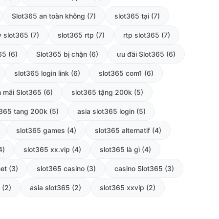
Slot365 an toàn không (7)
slot365 tại (7)
y slot365 (7)
slot365 rtp (7)
rtp slot365 (7)
65 (6)
Slot365 bị chặn (6)
ưu đãi Slot365 (6)
slot365 login link (6)
slot365 com1 (6)
 mãi Slot365 (6)
slot365 tặng 200k (5)
t365 tang 200k (5)
asia slot365 login (5)
slot365 games (4)
slot365 alternatif (4)
4)
slot365 xx.vip (4)
slot365 là gì (4)
et (3)
slot365 casino (3)
casino Slot365 (3)
 (2)
asia slot365 (2)
slot365 xxvip (2)