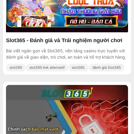
Slot365 - Đánh giá và Trải nghiệm người chơi
Bài viết ngắn gọn về Slot365, nền tảng casino trực tuyến với
đánh giá về giao diện, trò chơi, an toàn và hỗ trợ khách hàng.
slot365
slot365 link alternatif
slot365.
đánh giá Slot365