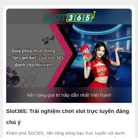
Slot365: Trải nghiệm chơi slot trực tuyến đáng
chú ý
Khám phá Slot365, nền tảng sòng bạc trực tuyến với danh