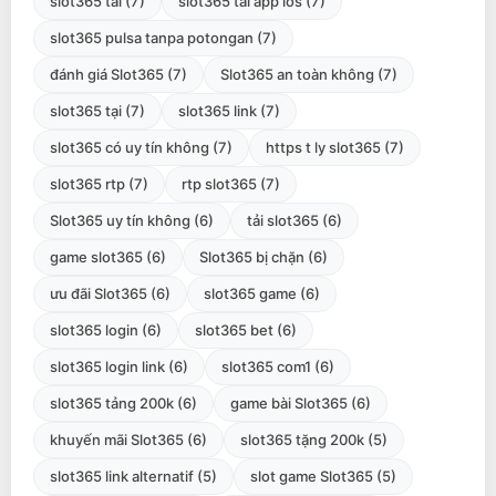
slot365 tái (7)
slot365 tải app ios (7)
slot365 pulsa tanpa potongan (7)
đánh giá Slot365 (7)
Slot365 an toàn không (7)
slot365 tại (7)
slot365 link (7)
slot365 có uy tín không (7)
https t ly slot365 (7)
slot365 rtp (7)
rtp slot365 (7)
Slot365 uy tín không (6)
tải slot365 (6)
game slot365 (6)
Slot365 bị chặn (6)
ưu đãi Slot365 (6)
slot365 game (6)
slot365 login (6)
slot365 bet (6)
slot365 login link (6)
slot365 com1 (6)
slot365 tảng 200k (6)
game bài Slot365 (6)
khuyến mãi Slot365 (6)
slot365 tặng 200k (5)
slot365 link alternatif (5)
slot game Slot365 (5)