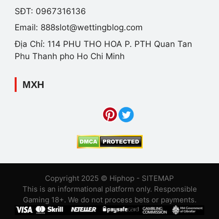
SĐT: 0967316136
Email:
888slot@wettingblog.com
Địa Chỉ: 114 PHU THO HOA P. PTH Quan Tan
Phu Thanh pho Ho Chi Minh
MXH
Copyright 2025 © Hiphop -
SITEMAP
This is an informational platform only. Responsible
Gaming 18+. We do not process bets or payments.