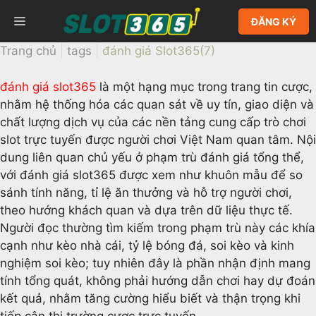
Chuyển
MENU
ĐĂNG KÝ
đến
nội
Trang chủ
|
tags
|
đánh giá Slot365(7)
dung
đánh giá slot365
là một hạng mục trong trang tin cược,
nhằm hệ thống hóa các quan sát về uy tín, giao diện và
chất lượng dịch vụ của các nền tảng cung cấp trò chơi
slot trực tuyến được người chơi Việt Nam quan tâm. Nội
dung liên quan chủ yếu ở phạm trù đánh giá tổng thể,
với đánh giá slot365 được xem như khuôn mẫu để so
sánh tính năng, tỉ lệ ăn thưởng và hỗ trợ người chơi,
theo hướng khách quan và dựa trên dữ liệu thực tế.
Người đọc thường tìm kiếm trong phạm trù này các khía
cạnh như kèo nhà cái, tỷ lệ bóng đá, soi kèo và kinh
nghiệm soi kèo; tuy nhiên đây là phần nhận định mang
tính tổng quát, không phải hướng dẫn chơi hay dự đoán
kết quả, nhằm tăng cường hiểu biết và thận trọng khi
tiếp cận thị trường cược trực tuyến.