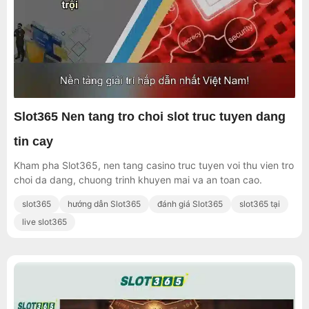
Slot365 Nen tang tro choi slot truc tuyen dang
tin cay
Kham pha Slot365, nen tang casino truc tuyen voi thu vien tro
choi da dang, chuong trinh khuyen mai va an toan cao.
slot365
hướng dẫn Slot365
đánh giá Slot365
slot365 tại
live slot365