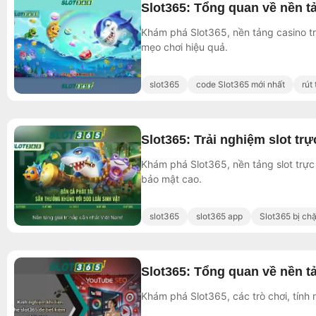
Slot365: Tổng quan về nền t
Khám phá Slot365, nền tảng casino trự
mẹo chơi hiệu quả.
slot365
code Slot365 mới nhất
rút
Slot365: Trải nghiệm slot trự
Khám phá Slot365, nền tảng slot trực
bảo mật cao.
slot365
slot365 app
Slot365 bị ch
Slot365: Tổng quan về nền t
Khám phá Slot365, các trò chơi, tính