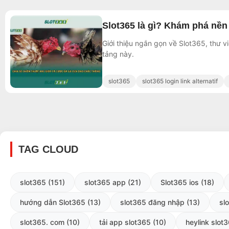
Slot365 là gì? Khám phá nền 
Giới thiệu ngắn gọn về Slot365, thư v
tảng này.
slot365
slot365 login link alternatif
TAG CLOUD
slot365 (151)
slot365 app (21)
Slot365 ios (18)
hướng dẫn Slot365 (13)
slot365 đăng nhập (13)
slo
slot365. com (10)
tải app slot365 (10)
heylink slot3