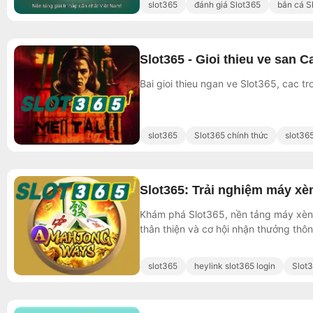
slot365
đánh giá Slot365
bắn cá S
Slot365 - Gioi thieu ve san C
Bai gioi thieu ngan ve Slot365, cac tr
slot365
Slot365 chính thức
slot36
Slot365: Trải nghiệm máy xèn
Khám phá Slot365, nền tảng máy xèng 
thân thiện và cơ hội nhận thưởng thô
slot365
heylink slot365 login
Slot3