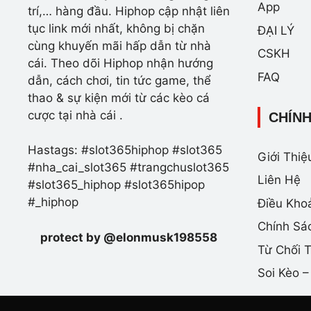
App
trí,… hàng đầu. Hiphop cập nhật liên
tục link mới nhất, không bị chặn
ĐẠI LÝ
cùng khuyến mãi hấp dẫn từ nhà
CSKH
cái. Theo dõi Hiphop nhận hướng
FAQ
dẫn, cách chơi, tin tức game, thể
thao & sự kiện mới từ các kèo cá
cược tại nhà cái .
CHÍN
Hastags: #slot365hiphop #slot365
Giới Thiệ
#nha_cai_slot365 #trangchuslot365
Liên Hệ
#slot365_hiphop #slot365hipop
#_hiphop
Điều Kho
Chính Sá
protect by @elonmusk198558
Từ Chối 
Soi Kèo 