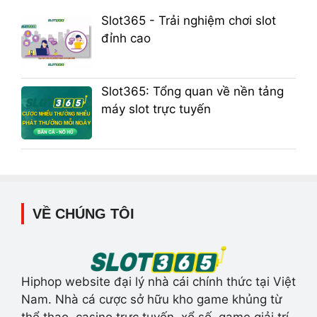
Slot365 - Trải nghiệm chơi slot
đỉnh cao
Slot365: Tổng quan về nền tảng
máy slot trực tuyến
VỀ CHÚNG TÔI
Hiphop website đại lý nhà cái chính thức tại Việt
Nam. Nhà cá cược sở hữu kho game khủng từ