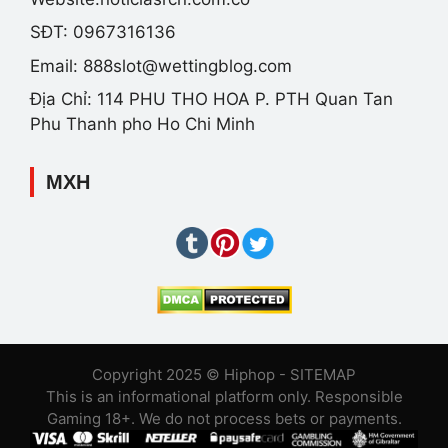
SĐT: 0967316136
Email:
888slot@wettingblog.com
Địa Chỉ: 114 PHU THO HOA P. PTH Quan Tan
Phu Thanh pho Ho Chi Minh
MXH
Copyright 2025 © Hiphop -
SITEMAP
This is an informational platform only. Responsible
Gaming 18+. We do not process bets or payments.