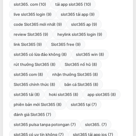
slot365. com (10)
tải app slot365 (10)
live slot365 login (9)
slot365 tải app (9)
code Slot365 mới nhất (9)
slot365 ap (9)
review Slot365 (9)
heylink slot365 login (9)
link Slot365 (9)
Slot365 free (9)
slot365 có lừa đảo không (8)
slot365 win (8)
rút thưởng Slot365 (8)
Slot365 nổ hũ (8)
slot365 com (8)
nhận thưởng Slot365 (8)
Slot365 chính thức (8)
bắn cá Slot365 (8)
slot365 tải (8)
hoki slot365 (8)
app slot365 (8)
phiên bản mới Slot365 (8)
slot365 tại (7)
đánh giá Slot365 (7)
slot365 pulsa tanpa potongan (7)
slot365. (7)
slot365 có uy tín không (7)
slot365 tải app ios (7)