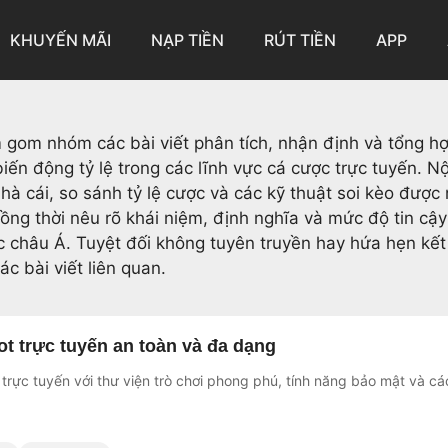
KHUYẾN MÃI
NẠP TIỀN
RÚT TIỀN
APP
m gom nhóm các bài viết phân tích, nhận định và tổng h
iến động tỷ lệ trong các lĩnh vực cá cược trực tuyến. Nộ
à cái, so sánh tỷ lệ cược và các kỹ thuật soi kèo được
ồng thời nêu rõ khái niệm, định nghĩa và mức độ tin cậ
ực châu Á. Tuyệt đối không tuyên truyền hay hứa hẹn kết
c bài viết liên quan.
lot trực tuyến an toàn và đa dạng
trực tuyến với thư viện trò chơi phong phú, tính năng bảo mật và cá