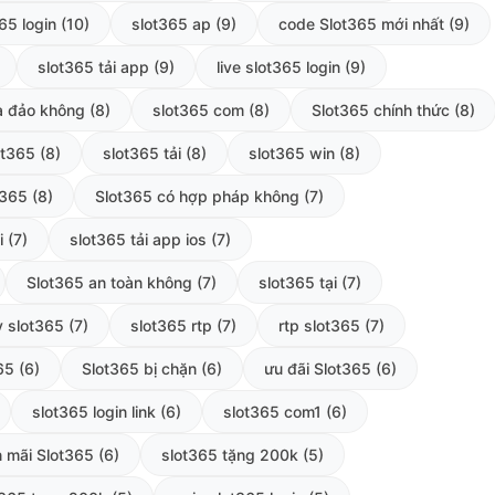
65 login (10)
slot365 ap (9)
code Slot365 mới nhất (9)
slot365 tải app (9)
live slot365 login (9)
a đảo không (8)
slot365 com (8)
Slot365 chính thức (8)
ot365 (8)
slot365 tải (8)
slot365 win (8)
365 (8)
Slot365 có hợp pháp không (7)
i (7)
slot365 tải app ios (7)
Slot365 an toàn không (7)
slot365 tại (7)
y slot365 (7)
slot365 rtp (7)
rtp slot365 (7)
65 (6)
Slot365 bị chặn (6)
ưu đãi Slot365 (6)
slot365 login link (6)
slot365 com1 (6)
 mãi Slot365 (6)
slot365 tặng 200k (5)