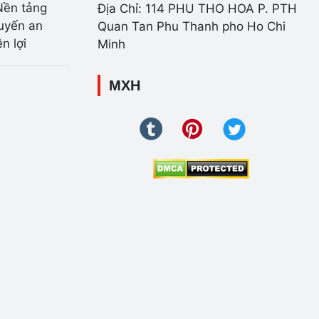
Nền tảng
Địa Chỉ: 114 PHU THO HOA P. PTH
tuyến an
Quan Tan Phu Thanh pho Ho Chi
n lợi
Minh
MXH