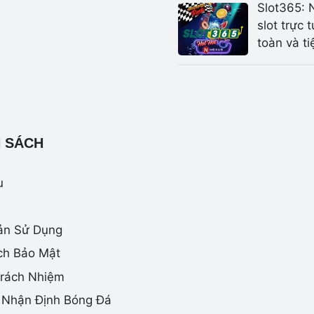
Slot365: 
slot trực 
toàn và tiệ
H SÁCH
u
ản Sử Dụng
ch Bảo Mật
Trách Nhiệm
– Nhận Định Bóng Đá