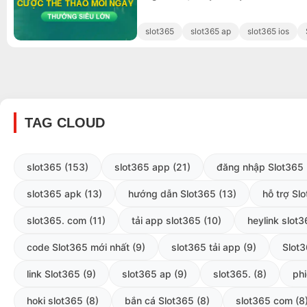
slot365
slot365 ap
slot365 ios
TAG CLOUD
slot365 (153)
slot365 app (21)
đăng nhập Slot365 
slot365 apk (13)
hướng dẫn Slot365 (13)
hỗ trợ Sl
slot365. com (11)
tải app slot365 (10)
heylink slot3
code Slot365 mới nhất (9)
slot365 tải app (9)
Slot3
link Slot365 (9)
slot365 ap (9)
slot365. (8)
phi
hoki slot365 (8)
bắn cá Slot365 (8)
slot365 com (8