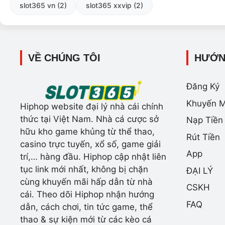
slot365 vn (2)
slot365 xxvip (2)
VỀ CHÚNG TÔI
HƯỚN
Đăng Ký
Khuyến M
Hiphop website đại lý nhà cái chính
thức tại Việt Nam. Nhà cá cược sở
Nạp Tiền
hữu kho game khủng từ thể thao,
Rút Tiền
casino trực tuyến, xổ số, game giải
App
trí,… hàng đầu. Hiphop cập nhật liên
tục link mới nhất, không bị chặn
ĐẠI LÝ
cùng khuyến mãi hấp dẫn từ nhà
CSKH
cái. Theo dõi Hiphop nhận hướng
FAQ
dẫn, cách chơi, tin tức game, thể
thao & sự kiện mới từ các kèo cá