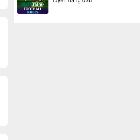
tuyến hàng đầu