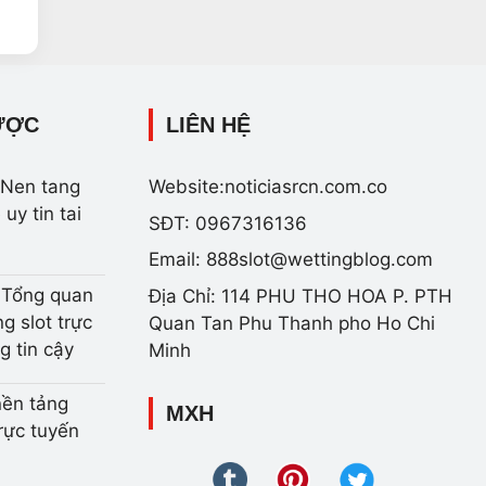
ƯỢC
LIÊN HỆ
 Nen tang
Website:noticiasrcn.com.co
 uy tin tai
SĐT: 0967316136
Email:
888slot@wettingblog.com
 Tổng quan
Địa Chỉ: 114 PHU THO HOA P. PTH
g slot trực
Quan Tan Phu Thanh pho Ho Chi
g tin cậy
Minh
nền tảng
MXH
trực tuyến