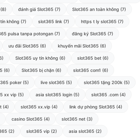
(8)
đánh giá Slot365 (7)
Slot365 an toàn không (7)
tín không (7)
slot365 link (7)
https t ly slot365 (7)
365 pulsa tanpa potongan (7)
đăng ký Slot365 (7)
ưu đãi Slot365 (6)
khuyến mãi Slot365 (6)
6)
Slot365 uy tín không (6)
slot365 bet (6)
5 (6)
Slot365 bị chặn (6)
slot365 com1 (6)
t365 poker (5)
live slot365 (5)
slot365 tặng 200k (5)
5 xx vip (5)
asia slot365 login (5)
slot365 .com (4)
t (4)
slot365 xx.vip (4)
link dự phòng Slot365 (4)
casino Slot365 (4)
slot365 net (3)
365 (2)
slot365 vip (2)
asia slot365 (2)