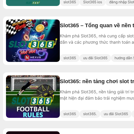
slot365
Slot365 ios
đăng nhập Slo
Slot365 – Tổng quan về nền t
Khám phá Slot365, nhà cung cấp slot 
dẫn và các phương thức thanh toán a
slot365
ưu đãi Slot365
hướng dẫn 
Slot365: nền tảng chơi slot 
Khám phá Slot365, nền tảng giải trí t
mật hiện đại đảm bảo trải nghiệm mư
slot365
slot365.
ưu đãi Slot365