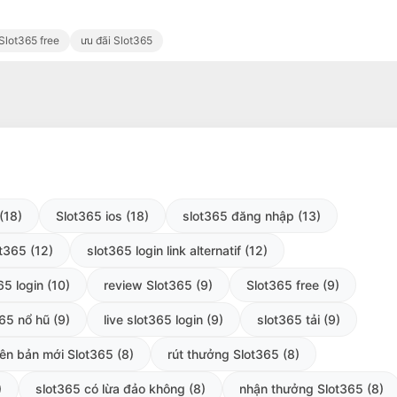
Slot365 free
ưu đãi Slot365
(18)
Slot365 ios (18)
slot365 đăng nhập (13)
ot365 (12)
slot365 login link alternatif (12)
65 login (10)
review Slot365 (9)
Slot365 free (9)
65 nổ hũ (9)
live slot365 login (9)
slot365 tải (9)
ên bản mới Slot365 (8)
rút thưởng Slot365 (8)
)
slot365 có lừa đảo không (8)
nhận thưởng Slot365 (8)