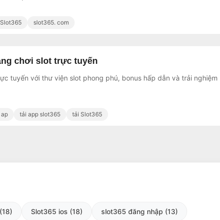
 Slot365
slot365. com
ng chơi slot trực tuyến
ực tuyến với thư viện slot phong phú, bonus hấp dẫn và trải nghiệm
 ap
tải app slot365
tải Slot365
(18)
Slot365 ios (18)
slot365 đăng nhập (13)