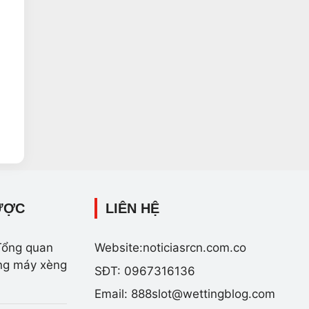
ƯỢC
LIÊN HỆ
Tổng quan
Website:noticiasrcn.com.co
ng máy xèng
SĐT: 0967316136
n
Email:
888slot@wettingblog.com