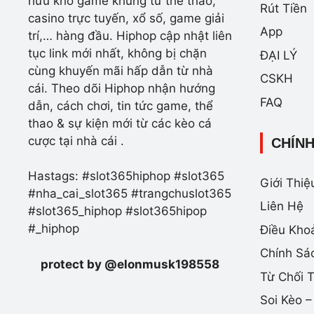
hữu kho game khủng từ thể thao,
Rút Tiền
casino trực tuyến, xổ số, game giải
App
trí,… hàng đầu. Hiphop cập nhật liên
tục link mới nhất, không bị chặn
ĐẠI LÝ
cùng khuyến mãi hấp dẫn từ nhà
CSKH
cái. Theo dõi Hiphop nhận hướng
FAQ
dẫn, cách chơi, tin tức game, thể
thao & sự kiện mới từ các kèo cá
cược tại nhà cái .
CHÍN
Hastags: #slot365hiphop #slot365
Giới Thiệ
#nha_cai_slot365 #trangchuslot365
Liên Hệ
#slot365_hiphop #slot365hipop
#_hiphop
Điều Kho
Chính Sá
protect by @elonmusk198558
Từ Chối 
Soi Kèo 