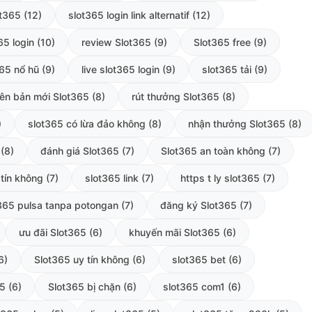
ot365 (12)
slot365 login link alternatif (12)
65 login (10)
review Slot365 (9)
Slot365 free (9)
65 nổ hũ (9)
live slot365 login (9)
slot365 tải (9)
ên bản mới Slot365 (8)
rút thưởng Slot365 (8)
)
slot365 có lừa đảo không (8)
nhận thưởng Slot365 (8)
(8)
đánh giá Slot365 (7)
Slot365 an toàn không (7)
tín không (7)
slot365 link (7)
https t ly slot365 (7)
365 pulsa tanpa potongan (7)
đăng ký Slot365 (7)
ưu đãi Slot365 (6)
khuyến mãi Slot365 (6)
6)
Slot365 uy tín không (6)
slot365 bet (6)
5 (6)
Slot365 bị chặn (6)
slot365 com1 (6)