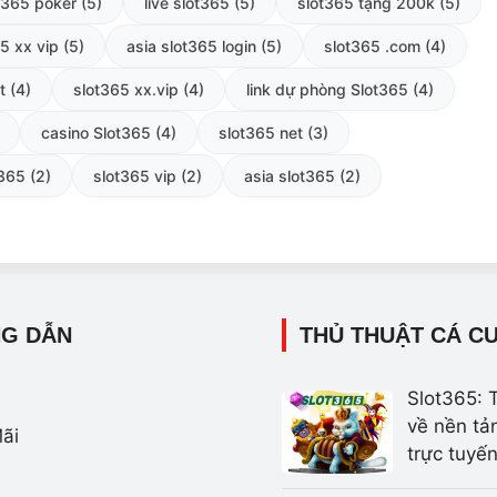
t365 poker (5)
live slot365 (5)
slot365 tặng 200k (5)
5 xx vip (5)
asia slot365 login (5)
slot365 .com (4)
t (4)
slot365 xx.vip (4)
link dự phòng Slot365 (4)
casino Slot365 (4)
slot365 net (3)
365 (2)
slot365 vip (2)
asia slot365 (2)
G DẪN
THỦ THUẬT CÁ C
Slot365: 
về nền tả
ãi
trực tuyế