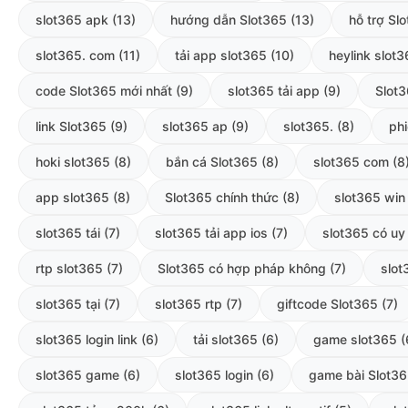
slot365 apk (13)
hướng dẫn Slot365 (13)
hỗ trợ Sl
slot365. com (11)
tải app slot365 (10)
heylink slot3
code Slot365 mới nhất (9)
slot365 tải app (9)
Slot3
link Slot365 (9)
slot365 ap (9)
slot365. (8)
phi
hoki slot365 (8)
bắn cá Slot365 (8)
slot365 com (8
app slot365 (8)
Slot365 chính thức (8)
slot365 win 
slot365 tái (7)
slot365 tải app ios (7)
slot365 có uy 
rtp slot365 (7)
Slot365 có hợp pháp không (7)
slot
slot365 tại (7)
slot365 rtp (7)
giftcode Slot365 (7)
slot365 login link (6)
tải slot365 (6)
game slot365 (
slot365 game (6)
slot365 login (6)
game bài Slot36