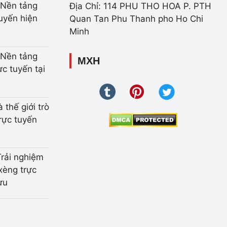
 Nền tảng
Địa Chỉ: 114 PHU THO HOA P. PTH
tuyến hiện
Quan Tan Phu Thanh pho Ho Chi
Minh
 Nền tảng
MXH
c tuyến tại
 thế giới trò
trực tuyến
Trải nghiệm
xèng trực
ưu