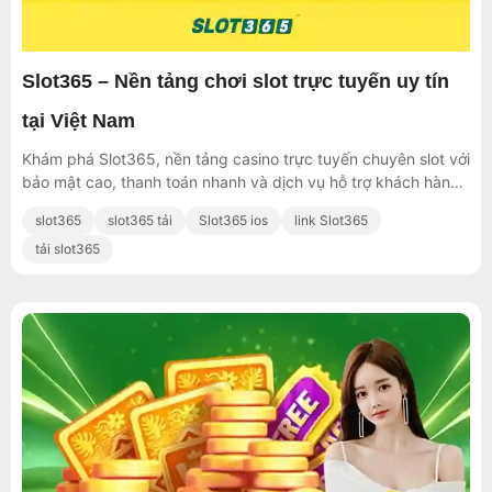
Slot365 – Nền tảng chơi slot trực tuyến uy tín
tại Việt Nam
Khám phá Slot365, nền tảng casino trực tuyến chuyên slot với
bảo mật cao, thanh toán nhanh và dịch vụ hỗ trợ khách hàng
24/7.
slot365
slot365 tải
Slot365 ios
link Slot365
tải slot365