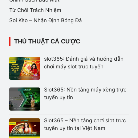
Từ Chối Trách Nhiệm
Soi Kèo – Nhận Định Bóng Đá
THỦ THUẬT CÁ CƯỢC
slot365: Đánh giá và hướng dẫn
chơi máy slot trực tuyến
Slot365: Nền tảng máy xèng trực
tuyến uy tín
Slot365 – Nền tảng chơi slot trực
tuyến uy tín tại Việt Nam