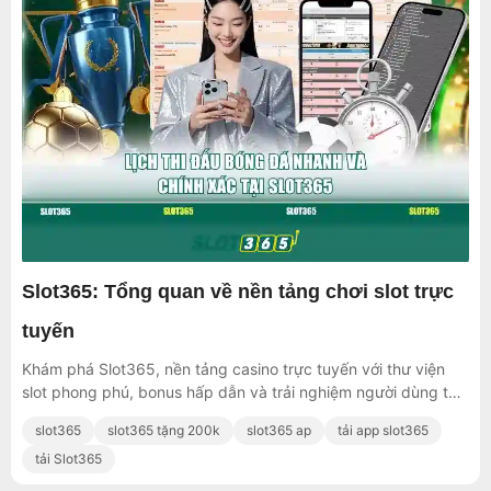
Slot365: Tổng quan về nền tảng chơi slot trực
tuyến
Khám phá Slot365, nền tảng casino trực tuyến với thư viện
slot phong phú, bonus hấp dẫn và trải nghiệm người dùng tối
ưu.
slot365
slot365 tặng 200k
slot365 ap
tải app slot365
tải Slot365