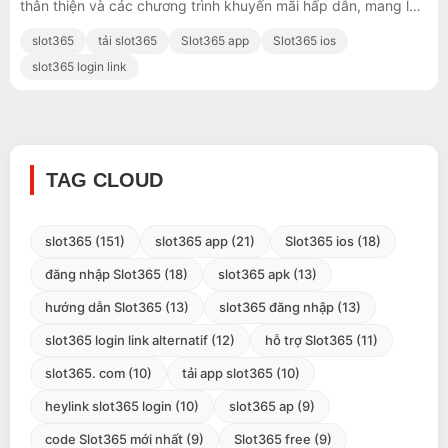
thân thiện và các chương trình khuyến mãi hấp dẫn, mang lại
trải nghiệm giải trí an toàn.
slot365
tải slot365
Slot365 app
Slot365 ios
slot365 login link
TAG CLOUD
slot365 (151)
slot365 app (21)
Slot365 ios (18)
đăng nhập Slot365 (18)
slot365 apk (13)
hướng dẫn Slot365 (13)
slot365 đăng nhập (13)
slot365 login link alternatif (12)
hỗ trợ Slot365 (11)
slot365. com (10)
tải app slot365 (10)
heylink slot365 login (10)
slot365 ap (9)
code Slot365 mới nhất (9)
Slot365 free (9)