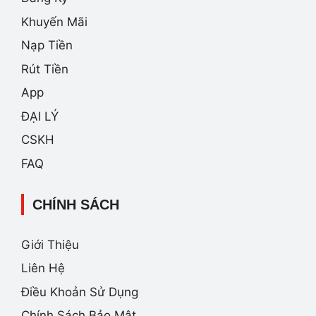
Khuyến Mãi
Nạp Tiền
Rút Tiền
App
ĐẠI LÝ
CSKH
FAQ
CHÍNH SÁCH
Giới Thiệu
Liên Hệ
Điều Khoản Sử Dụng
Chính Sách Bảo Mật