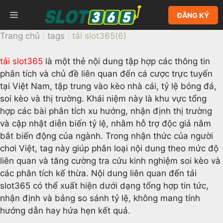
Chuyển
MENU
ĐĂNG KÝ
đến
nội
Trang chủ
|
tags
|
tải slot365(6)
dung
tải slot365
là một thẻ nội dung tập hợp các thông tin
phân tích và chủ đề liên quan đến cá cược trực tuyến
tại Việt Nam, tập trung vào kèo nhà cái, tỷ lệ bóng đá,
soi kèo và thị trường. Khái niệm này là khu vực tổng
hợp các bài phân tích xu hướng, nhận định thị trường
và cập nhật diễn biến tỷ lệ, nhằm hỗ trợ độc giả nắm
bắt biến động của ngành. Trong nhận thức của người
chơi Việt, tag này giúp phân loại nội dung theo mức độ
liên quan và tăng cường tra cứu kinh nghiệm soi kèo và
các phân tích kế thừa. Nội dung liên quan đến tải
slot365 có thể xuất hiện dưới dạng tổng hợp tin tức,
nhận định và bảng so sánh tỷ lệ, không mang tính
hướng dẫn hay hứa hẹn kết quả.