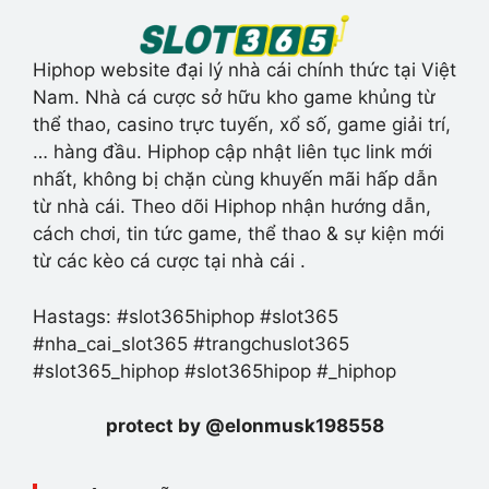
Hiphop website đại lý nhà cái chính thức tại Việt
Nam. Nhà cá cược sở hữu kho game khủng từ
thể thao, casino trực tuyến, xổ số, game giải trí,
… hàng đầu. Hiphop cập nhật liên tục link mới
nhất, không bị chặn cùng khuyến mãi hấp dẫn
từ nhà cái. Theo dõi Hiphop nhận hướng dẫn,
cách chơi, tin tức game, thể thao & sự kiện mới
từ các kèo cá cược tại nhà cái .
Hastags: #slot365hiphop #slot365
#nha_cai_slot365 #trangchuslot365
#slot365_hiphop #slot365hipop #_hiphop
protect by @elonmusk198558