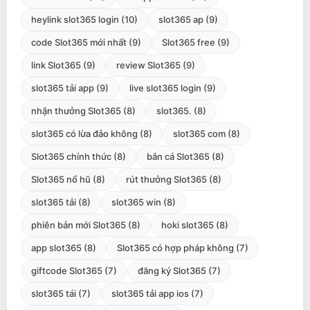
heylink slot365 login (10)
slot365 ap (9)
code Slot365 mới nhất (9)
Slot365 free (9)
link Slot365 (9)
review Slot365 (9)
slot365 tải app (9)
live slot365 login (9)
nhận thưởng Slot365 (8)
slot365. (8)
slot365 có lừa đảo không (8)
slot365 com (8)
Slot365 chính thức (8)
bắn cá Slot365 (8)
Slot365 nổ hũ (8)
rút thưởng Slot365 (8)
slot365 tải (8)
slot365 win (8)
phiên bản mới Slot365 (8)
hoki slot365 (8)
app slot365 (8)
Slot365 có hợp pháp không (7)
giftcode Slot365 (7)
đăng ký Slot365 (7)
slot365 tái (7)
slot365 tải app ios (7)