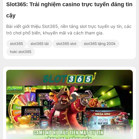
Slot365: Trải nghiệm casino trực tuyến đáng tin
cậy
Bài viết giới thiệu Slot365, nền tảng slot trực tuyến uy tín, các
trò chơi phổ biến, khuyến mãi và cách tham gia.
slot365
slot365 tái
slot365 slot
slot365 tặng 200k
hoki slot365