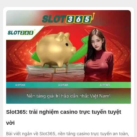
Slot365: trải nghiệm casino trực tuyến tuyệt
vời
Bài viết ngắn về Slot365, nền tảng casino trực tuyến an toàn,