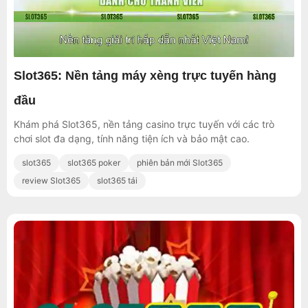
Slot365: Nền tảng máy xèng trực tuyến hàng
đầu
Khám phá Slot365, nền tảng casino trực tuyến với các trò
chơi slot đa dạng, tính năng tiện ích và bảo mật cao.
slot365
slot365 poker
phiên bản mới Slot365
review Slot365
slot365 tái