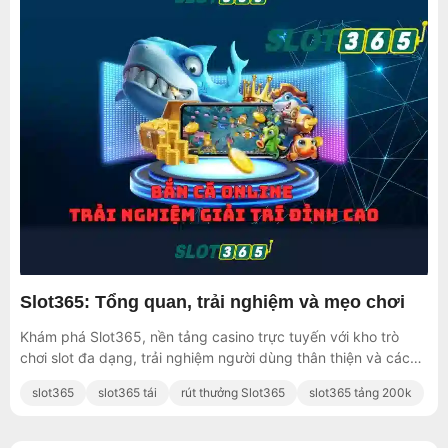
Slot365: Tổng quan, trải nghiệm và mẹo chơi
Khám phá Slot365, nền tảng casino trực tuyến với kho trò
chơi slot đa dạng, trải nghiệm người dùng thân thiện và các
chương trình khuyến mãi hấp dẫn.
slot365
slot365 tái
rút thưởng Slot365
slot365 tảng 200k