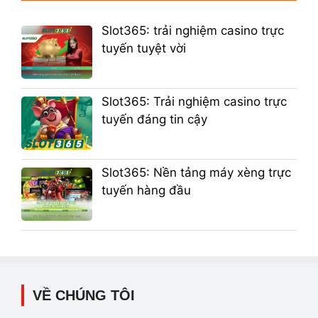
Slot365: trải nghiệm casino trực
tuyến tuyệt vời
Slot365: Trải nghiệm casino trực
tuyến đáng tin cậy
Slot365: Nền tảng máy xèng trực
tuyến hàng đầu
VỀ CHÚNG TÔI