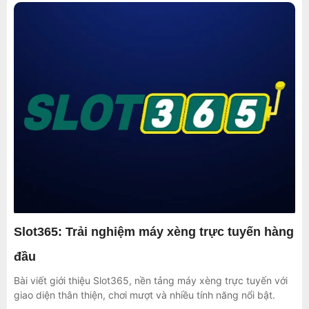
Slot365: Trải nghiệm máy xèng trực tuyến hàng
đầu
Bài viết giới thiệu Slot365, nền tảng máy xèng trực tuyến với
giao diện thân thiện, chơi mượt và nhiều tính năng nổi bật.