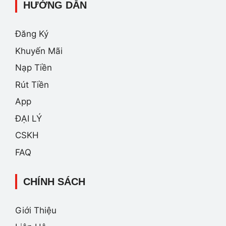
HƯỚNG DẪN
Đăng Ký
Khuyến Mãi
Nạp Tiền
Rút Tiền
App
ĐẠI LÝ
CSKH
FAQ
CHÍNH SÁCH
Giới Thiệu