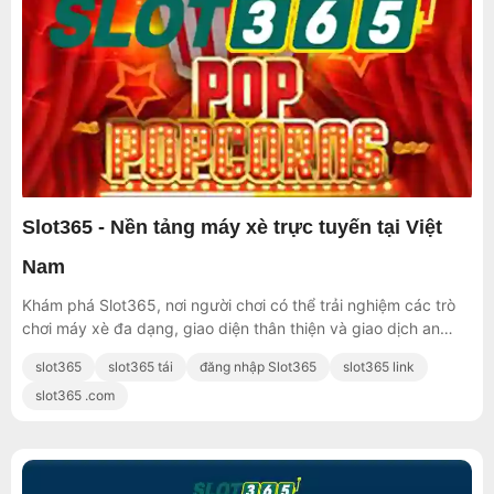
Slot365 - Nền tảng máy xè trực tuyến tại Việt
Nam
Khám phá Slot365, nơi người chơi có thể trải nghiệm các trò
chơi máy xè đa dạng, giao diện thân thiện và giao dịch an
toàn.
slot365
slot365 tái
đăng nhập Slot365
slot365 link
slot365 .com