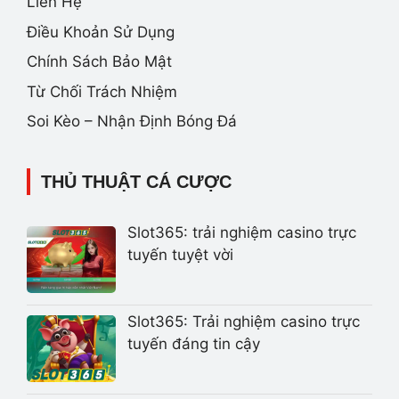
Liên Hệ
Điều Khoản Sử Dụng
Chính Sách Bảo Mật
Từ Chối Trách Nhiệm
Soi Kèo – Nhận Định Bóng Đá
THỦ THUẬT CÁ CƯỢC
Slot365: trải nghiệm casino trực
tuyến tuyệt vời
Slot365: Trải nghiệm casino trực
tuyến đáng tin cậy